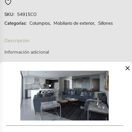
SKU:
54915CO
Categorías:
Columpios
,
Mobiliario de exterior
,
Sillones
Descripción
Información adicional
×
Vallarta columpio sillón metal gris cuerda gris loneta
exterior….
Productos relacionados