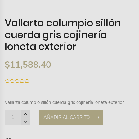
Vallarta columpio sillón
cuerda gris cojinería
loneta exterior
$
11,588.40
0
out
of
5
Vallarta columpio sillón cuerda gris cojinería loneta exterior
Quantity
AÑADIR AL CARRITO