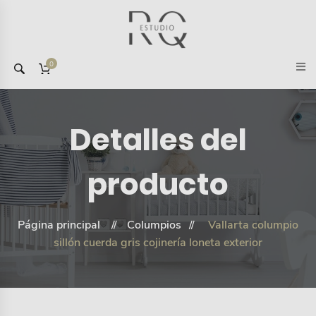
0
Detalles del
producto
Página principal
Columpios
Vallarta columpio
sillón cuerda gris cojinería loneta exterior