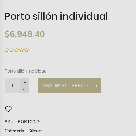
Porto sillón individual
$
6,948.40
0
out
of
5
Porto sillón individual
Quantity
AÑADIR AL CARRITO
SKU:
PORT0025
Categoría:
Sillones