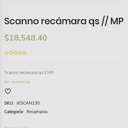
Scanno recámara qs // MP
$
18,548.40
0
out
of
5
Scanno recámara qs // MP
Sin existencias
SKU:
IKSCAN135
Categoría:
Recamaras