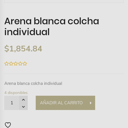
Arena blanca colcha
individual
$
1,854.84
0
out
of
5
Arena blanca colcha individual
4 disponibles
Quantity
AÑADIR AL CARRITO