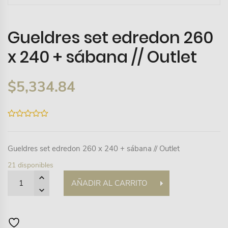
Gueldres set edredon 260
x 240 + sábana // Outlet
$
5,334.84
0
out
of
5
Gueldres set edredon 260 x 240 + sábana // Outlet
21 disponibles
Quantity
AÑADIR AL CARRITO