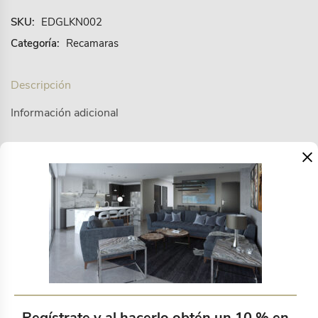
SKU:
EDGLKN002
Categoría:
Recamaras
Descripción
Información adicional
×
Un set super moderno edredón, fundas de almohada
y sábanas en tono negro marmoleado.
Productos relacionados
Regístrate y al hacerlo obtén un 10 % en