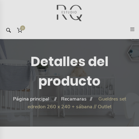
0
Detalles del
producto
Página principal
Recamaras
Gueldres set
edredon 260 x 240 + sábana // Outlet