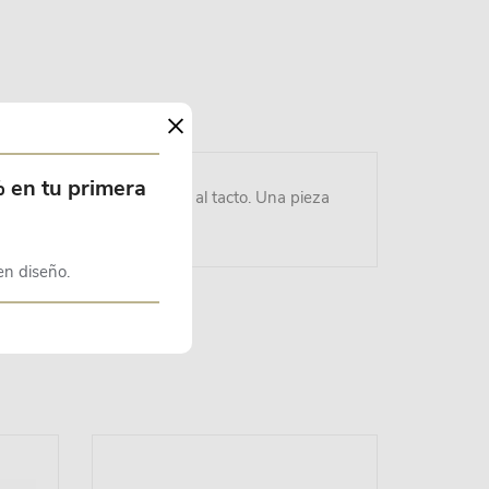
×
% en tu primera
turas, agradables y suaves al tacto. Una pieza
en diseño.