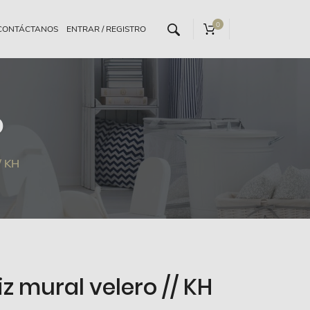
0
CONTÁCTANOS
o
/ KH
z mural velero // KH