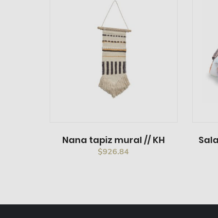
Nana tapiz mural // KH
Sal
$
926.84