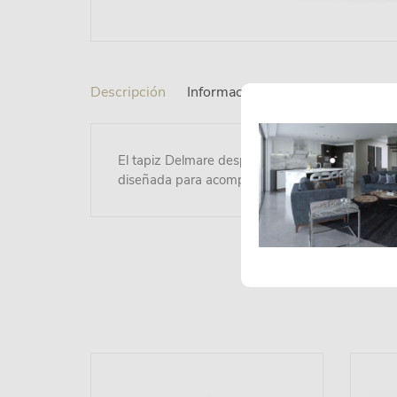
Descripción
Información adicional
El tapiz Delmare despierta los sentidos. Además
diseñada para acompañar al pequeño de casa e