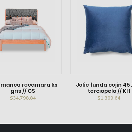
amanca recamara ks
Jolie funda cojín 45 
gris // CS
terciopelo // KH
$
34,798.84
$
1,309.64