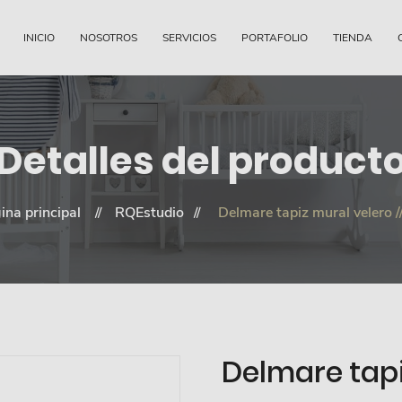
INICIO
NOSOTROS
SERVICIOS
PORTAFOLIO
TIENDA
Detalles del product
ina principal
RQEstudio
Delmare tapiz mural velero /
Delmare tapi