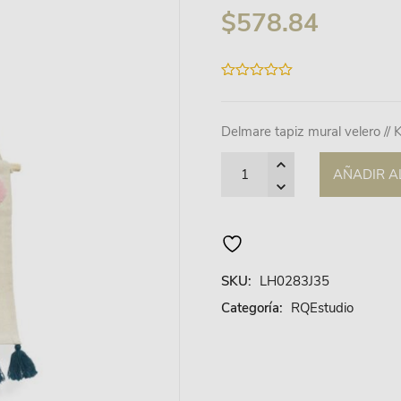
$
578.84
0
out
of
5
Delmare tapiz mural velero // 
Quantity
AÑADIR A
SKU:
LH0283J35
Categoría:
RQEstudio