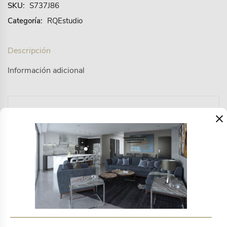
SKU:
S737J86
Categoría:
RQEstudio
Descripción
Información adicional
×
FABRICACION ESPECIAL. Nadin es un diseño
exclusivo con un plus de autenticidad al trenzar la
cuerda artesanalmente para crear el respaldo.
Materiales: Acero galvanizado, Cuerda, Poliéster,
Espuma.