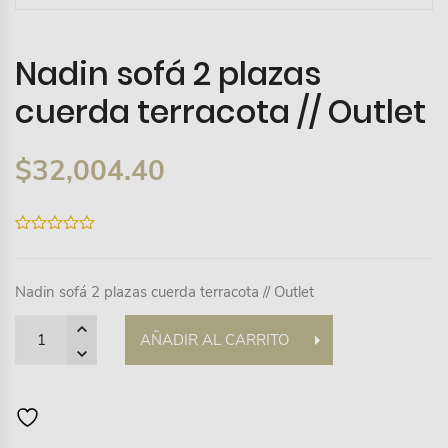
Nadin sofá 2 plazas
cuerda terracota // Outlet
$
32,004.40
0
out
of
5
Nadin sofá 2 plazas cuerda terracota // Outlet
Quantity
AÑADIR AL CARRITO