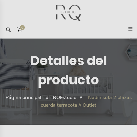
0
Detalles del
producto
Página principal
RQEstudio
Nadin sofá 2 plazas
cuerda terracota // Outlet