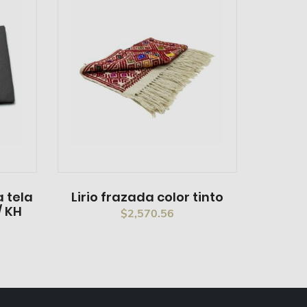
 tela
Lirio frazada color tinto
/ KH
$
2,570.56