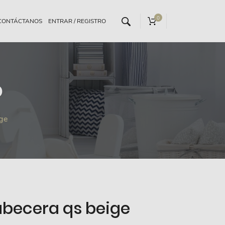
0
CONTÁCTANOS
o
ige
abecera qs beige