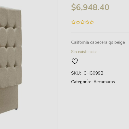
$
6,948.40
0
out
of
5
California cabecera qs beige
Sin existencias
SKU:
CHG099B
Categoría:
Recamaras