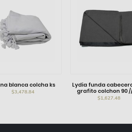
na blanca colcha ks
Lydia funda cabecera
grafito colchon 90 /
$
3,478.84
$
1,627.48