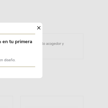
×
% en tu primera
rá a la habitación un aspecto acogedor y
en diseño.