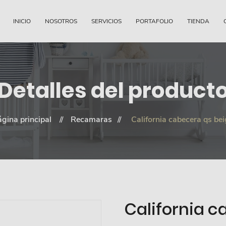
INICIO
NOSOTROS
SERVICIOS
PORTAFOLIO
TIENDA
Detalles del product
gina principal
Recamaras
California cabecera qs be
California c