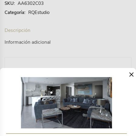
SKU:
AA6302C03
Categoría:
RQEstudio
Descripción
Información adicional
STOCK – Aléjate del mundo y reconecta con tus
×
instintos y esencia con este aroma tropical de
bergamota y flores de naranjo que hará despertar
todos tus sentidos. la manera más rápida y fácil de
que en tu casa saques tu lado más natural y
auténtico.