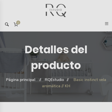
0
Detalles del
producto
Página principal
RQEstudio
Basic instinct vela
aromática // KH