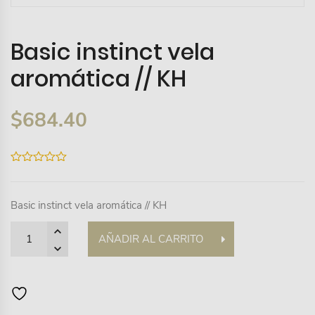
Basic instinct vela
aromática // KH
$
684.40
0
out
of
5
Basic instinct vela aromática // KH
Quantity
AÑADIR AL CARRITO