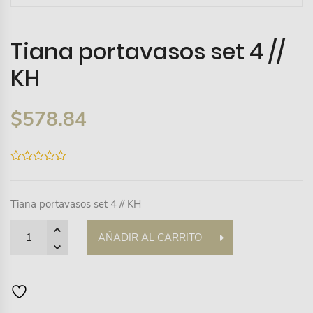
Tiana portavasos set 4 //
KH
$
578.84
0
out
of
5
Tiana portavasos set 4 // KH
Quantity
AÑADIR AL CARRITO