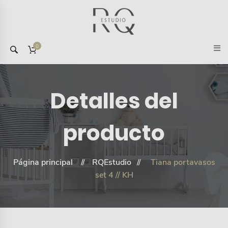
0
Detalles del
producto
Página principal
RQEstudio
Tiana portavasos
set 4 // KH