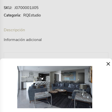
SKU:
J0700001JJ05
Categoría:
RQEstudio
Descripción
Información adicional
×
Una silla de cine, nunca mejor dicho. Thianna viste
este clásico de madera maciza de acacia sostenible
con colores de tendencia. Además, el tejido es
resistente para disfrutar al sol y plegable para no
ocupar espacio al guardarla..