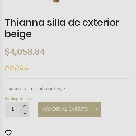
Thianna silla de exterior
beige
$
4,058.84
0
out
of
5
Thianna silla de exterior beige
93 disponibles
Quantity
AÑADIR AL CARRITO