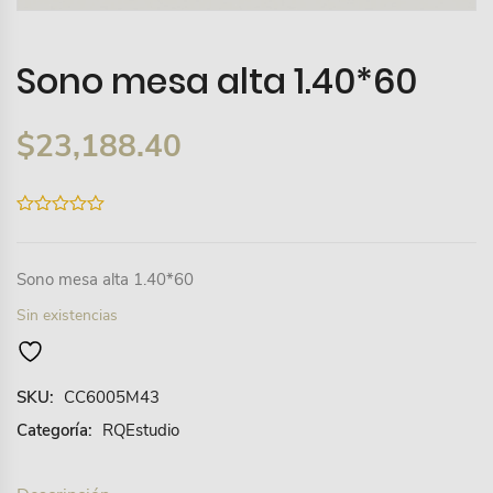
Sono mesa alta 1.40*60
$
23,188.40
0
out
of
5
Sono mesa alta 1.40*60
Sin existencias
SKU:
CC6005M43
Categoría:
RQEstudio