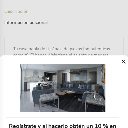
Descripción
Información adicional
Tu casa habla de ti, llénala de piezas tan auténticas
como tú. El banco Alaia tiene el asiento de madera
×
maciza de acacia sostenible, todos diferentes, ya que
se ha respetado sus vetas en cada caso, dando unas
formas totalmente orgánicas y exclusivas
Productos relacionados
Regístrate y al hacerlo obtén un 10 % en