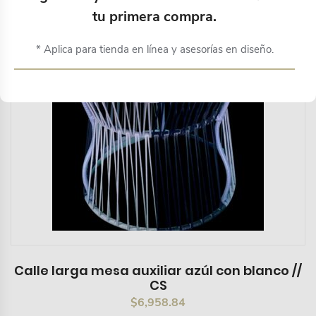
tu primera compra.
* Aplica para tienda en línea y asesorías en diseño.
Calle larga mesa auxiliar azúl con blanco //
CS
$
6,958.84