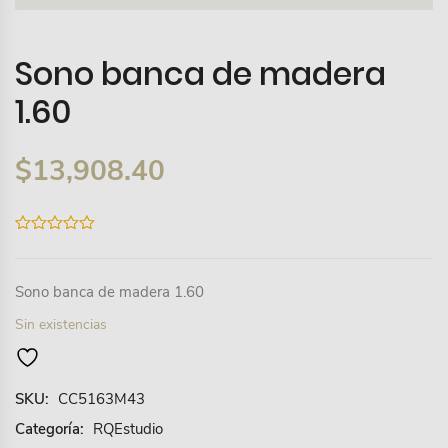
Sono banca de madera
1.60
$
13,908.40
0
out
of
5
Sono banca de madera 1.60
Sin existencias
SKU:
CC5163M43
Categoría:
RQEstudio