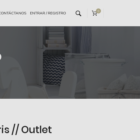
0
CONTÁCTANOS
o
ris // Outlet