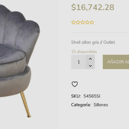
$
16,742.28
0
out
of
5
Shell sillon gris // Outlet
15 disponibles
Quantity
AÑADIR A
SKU:
54565SI
Categoría:
Sillones