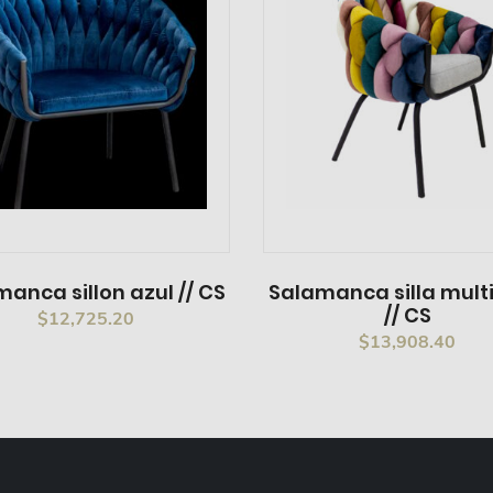
anca sillon azul // CS
Salamanca silla mult
// CS
$
12,725.20
$
13,908.40