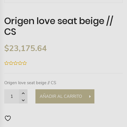
Origen love seat beige //
CS
$
23,175.64
0
out
of
5
Origen love seat beige // CS
Quantity
AÑADIR AL CARRITO