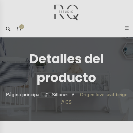
0
Detalles del
producto
Página principal
Sillones
Origen love seat beige
// CS