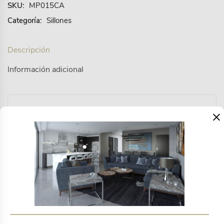
SKU:
MP015CA
Categoría:
Sillones
Descripción
Información adicional
×
Estructura de hierro con pintura electrostática, forrada
en tejido de tubito PVC 100%, con asiento en triplex
espuma y tela antifluido, espaldar en algodón
siliconado.
Productos relacionados