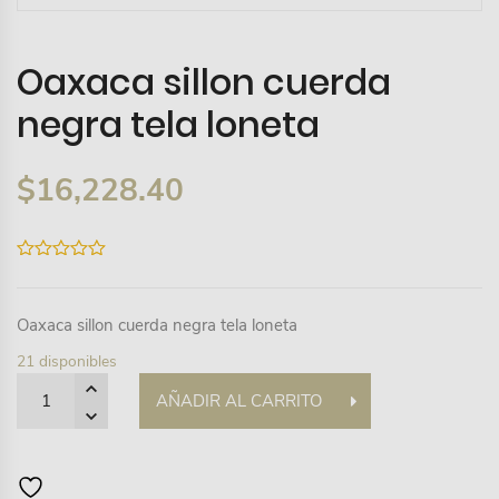
Oaxaca sillon cuerda
negra tela loneta
$
16,228.40
0
out
of
5
Oaxaca sillon cuerda negra tela loneta
21 disponibles
Quantity
AÑADIR AL CARRITO