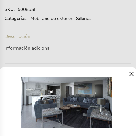
SKU:
50085SI
Categorías:
Mobiliario de exterior
,
Sillones
Descripción
Información adicional
×
Para uso en exterior techado, nuestra colección
Oaxaca fabricada en madera de parota, tela y cuerda
de nylon ha sido un referente en los proyectos mas
emblemáticos del país..