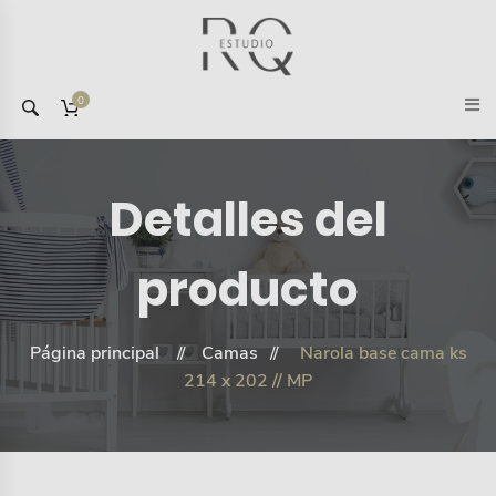
0
Detalles del
producto
Página principal
Camas
Narola base cama ks
214 x 202 // MP