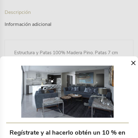
Descripción
Información adicional
Estructura y Patas 100% Madera Pino. Patas 7 cm
×
altura Interior colchon 206*200. Tela: Catalogo CITY y
HENRY 100% poliester. Catalogo TERCIOPELO.
Colores: Beige, Gris Claro, Gris Oscuro, Azul Cobalto,
Cafe.
Productos relacionados
Regístrate y al hacerlo obtén un 10 % en