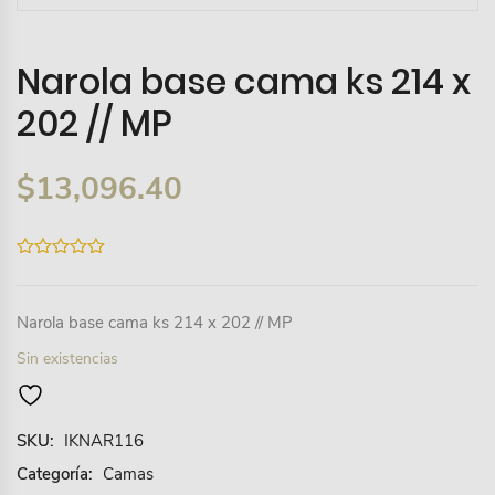
Narola base cama ks 214 x
202 // MP
$
13,096.40
0
out
of
5
Narola base cama ks 214 x 202 // MP
Sin existencias
SKU:
IKNAR116
Categoría:
Camas