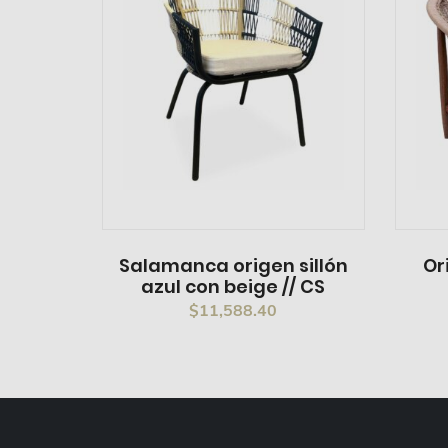
Salamanca origen sillón
Or
azul con beige // CS
$
11,588.40