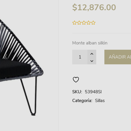
$
12,876.00
0
out
of
5
Monte alban sillón
Quantity
AÑADIR A
SKU:
53948SI
Categoría:
Sillas