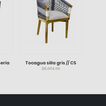
nería
Tocagua silla gris // CS
$
8,004.00