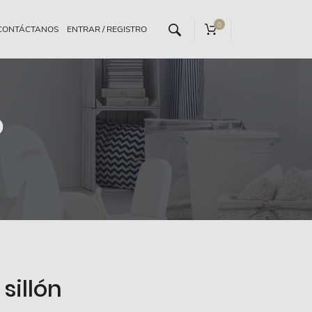
0
CONTÁCTANOS
o
sillón