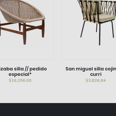
izaba silla // pedido
San miguel silla coji
especial*
curri
$
16,356.00
$
3,826.84