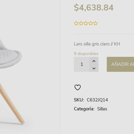
$
4,638.84
0
out
of
5
Lars silla gris claro // KH
9 disponibles
Quantity
AÑADIR A
SKU:
C632JQ14
Categoría:
Sillas