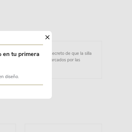
×
% en tu primera
d y comodidad. Ese es el secreto de que la silla
e en todos los interiores marcados por las
en diseño.