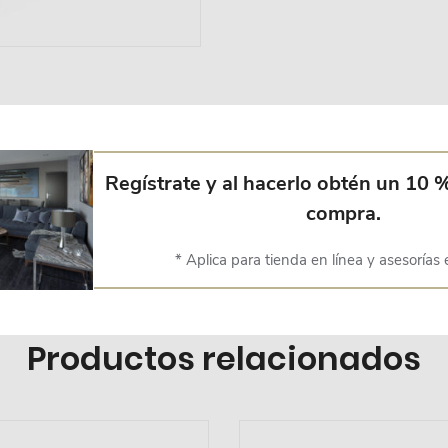
Regístrate y al hacerlo obtén un 10 
nto en acolchado. Patas en madera maciza de haya. Diseño, simplicida
ado en el estilo nórdico, además de subirla a la fama, hace que encaj
compra.
* Aplica para tienda en línea y asesorías 
Productos relacionados