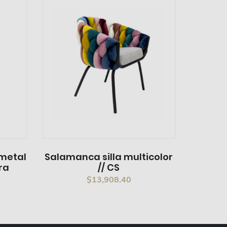
 metal
Salamanca silla multicolor
ra
// CS
$
13,908.40