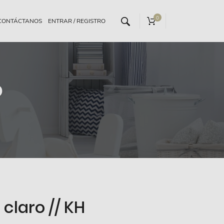
0
CONTÁCTANOS
o
s claro // KH