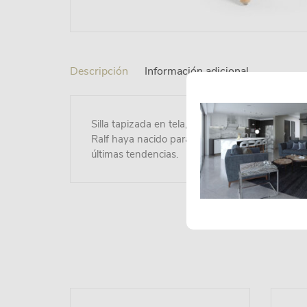
Descripción
Información adicional
Silla tapizada en tela, parte posterior del asie
Ralf haya nacido para triunfar. Su diseño inspir
últimas tendencias.