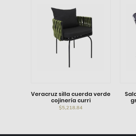
Veracruz silla cuerda verde
Sal
cojinería curri
g
$
5,218.84