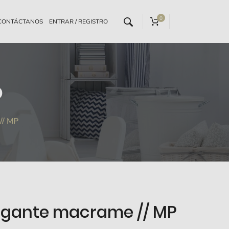
0
CONTÁCTANOS
o
// MP
olgante macrame // MP