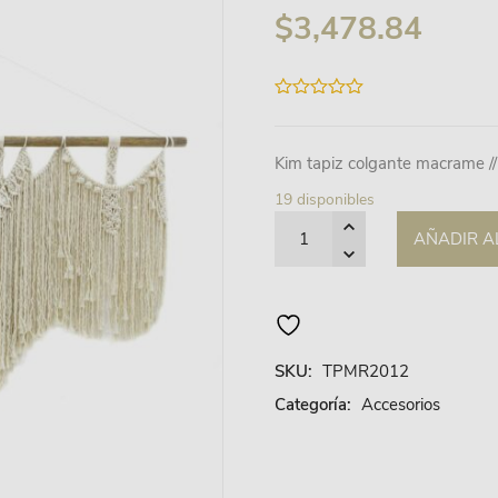
$
3,478.84
0
out
of
5
Kim tapiz colgante macrame /
19 disponibles
Quantity
AÑADIR A
SKU:
TPMR2012
Categoría:
Accesorios