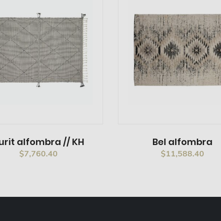
urit alfombra // KH
Bel alfombra
$
7,760.40
$
11,588.40