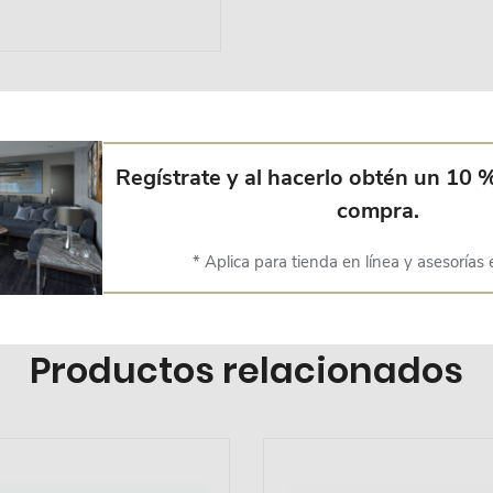
Regístrate y al hacerlo obtén un 10 
os, de algodón, se dapta perfectamente con la decoración boho chic d
compra.
u lavado en seco, incluye poste de madera de leño.
* Aplica para tienda en línea y asesorías 
Productos relacionados