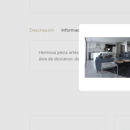
Descripción
Información adicional
Hermosa pieza artesanal elaborada con finos hil
área de descanso. de fácil mantenimiento por s