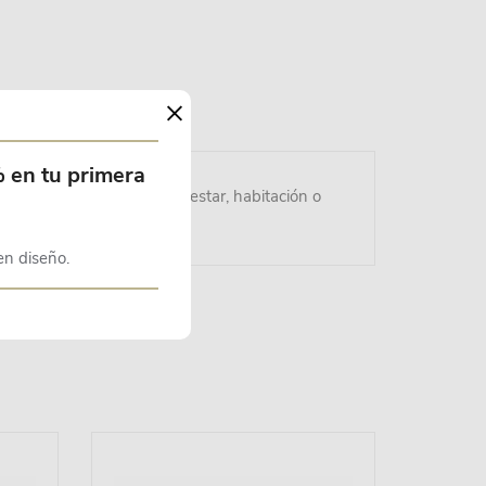
×
% en tu primera
el interior de tu sala de estar, habitación o
en diseño.