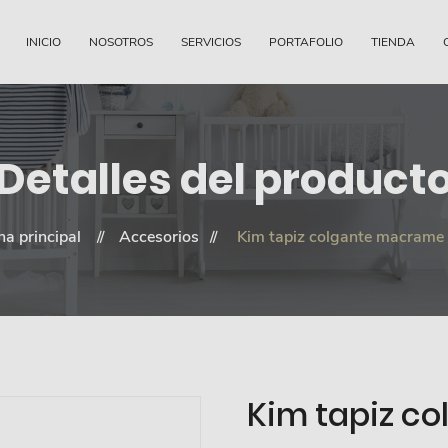
INICIO
NOSOTROS
SERVICIOS
PORTAFOLIO
TIENDA
Detalles del product
na principal
Accesorios
Kim tapiz colgante macrame 
Kim tapiz c