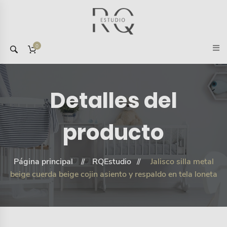
0
Detalles del
producto
Página principal
RQEstudio
Jalisco silla metal
beige cuerda beige cojin asiento y respaldo en tela loneta