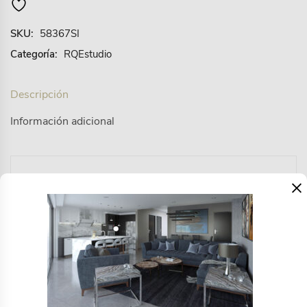
SKU:
58367SI
Categoría:
RQEstudio
Descripción
Información adicional
×
DISEÑO INDUSTRIAL N° 64030. Nuestra silla Jalisco
es sin lugar a dudas nuestro best seller, una silla
cómoda y estética fabricada en acero con pintura
electroestática y tejida en cuerda plana de
multifilamento de polipropileno con terminado UV de
16mm. Para uso exterior techado.