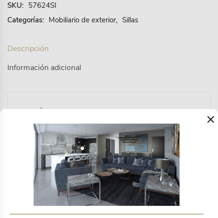
SKU:
57624SI
Categorías:
Mobiliario de exterior
,
Sillas
Descripción
Información adicional
DISEÑO INDUSTRIAL N° 64030. Nuestra silla Jalisco
×
es sin lugar a dudas nuestro best seller, una silla
cómoda y estética fabricada en acero con pintura
electroestática y tejida en cuerda plana de
multifilamento de polipropileno con terminado UV de
16mm. Para uso exterior techado.