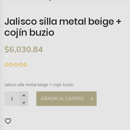
Jalisco silla metal beige +
cojín buzio
$
6,030.84
0
out
of
5
Jalisco silla metal beige + cojín buzio
Quantity
AÑADIR AL CARRITO