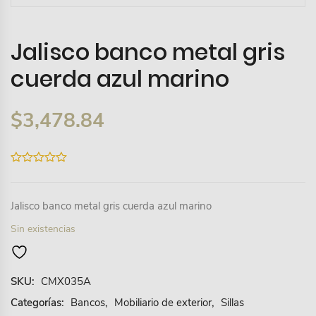
Jalisco banco metal gris
cuerda azul marino
$
3,478.84
0
out
of
5
Jalisco banco metal gris cuerda azul marino
Sin existencias
SKU:
CMX035A
Categorías:
Bancos
,
Mobiliario de exterior
,
Sillas