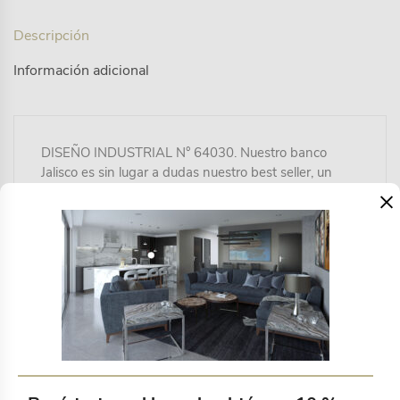
Descripción
Información adicional
DISEÑO INDUSTRIAL N° 64030. Nuestro banco
Jalisco es sin lugar a dudas nuestro best seller, un
×
banco cómodo y estético fabricado en acero con
pintura electroestática y tejido en cuerda plana de
multifilamento de polipropileno con terminado UV de
16mm. Para uso exterior techado.
Productos relacionados