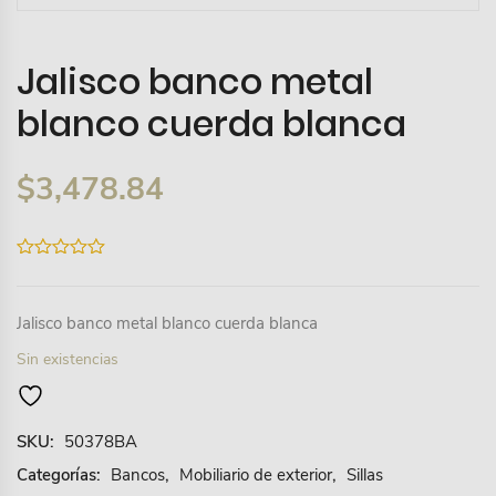
Jalisco banco metal
blanco cuerda blanca
$
3,478.84
0
out
of
5
Jalisco banco metal blanco cuerda blanca
Sin existencias
SKU:
50378BA
Categorías:
Bancos
,
Mobiliario de exterior
,
Sillas