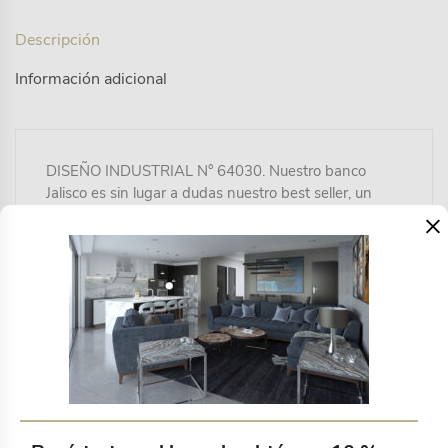
Descripción
Información adicional
DISEÑO INDUSTRIAL N° 64030. Nuestro banco
Jalisco es sin lugar a dudas nuestro best seller, un
×
banco cómodo y estético fabricado en acero con
pintura electroestática y tejido en cuerda plana de
multifilamento de polipropileno con terminado UV de
16mm. Para uso exterior techado.
Productos relacionados