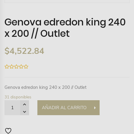
Genova edredon king 240
x 200 // Outlet
$
4,522.84
0
out
of
5
Genova edredon king 240 x 200 // Outlet
31 disponibles
Quantity
AÑADIR AL CARRITO