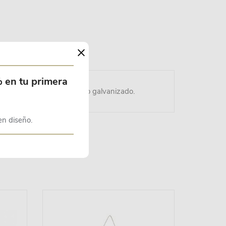
×
% en tu primera
udo de fabricación en acero galvanizado.
en diseño.