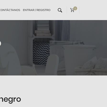
0
CONTÁCTANOS
o
 negro