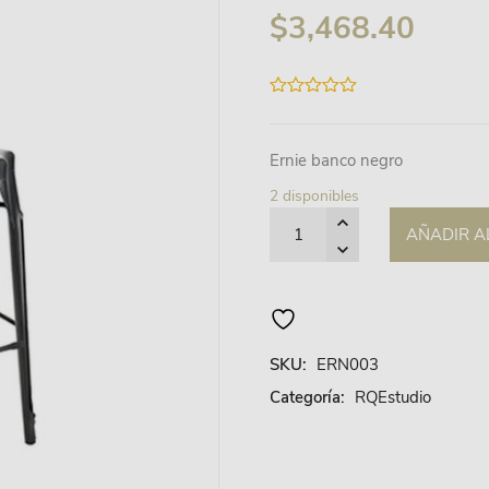
$
3,468.40
0
out
of
5
Ernie banco negro
2 disponibles
Quantity
AÑADIR A
SKU:
ERN003
Categoría:
RQEstudio