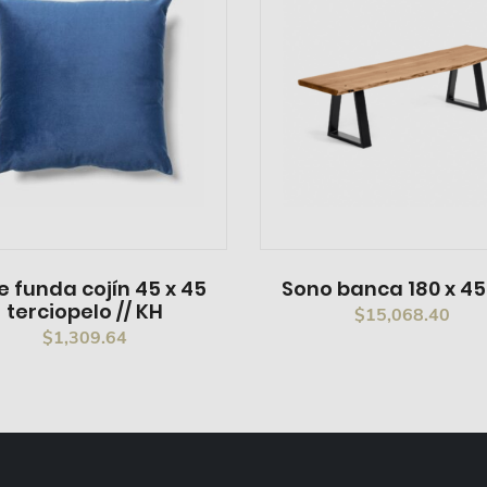
ie funda cojín 45 x 45
Sono banca 180 x 4
terciopelo // KH
$
15,068.40
$
1,309.64