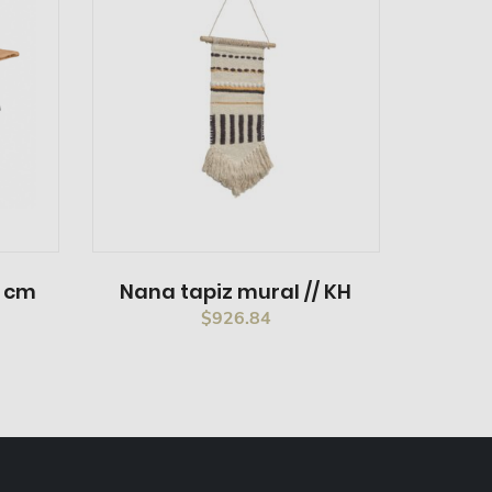
5 cm
Nana tapiz mural // KH
$
926.84