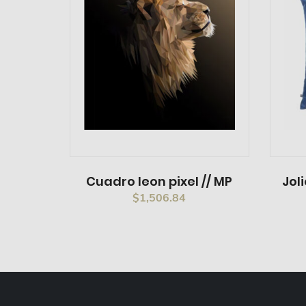
Cuadro leon pixel // MP
Jol
$
1,506.84