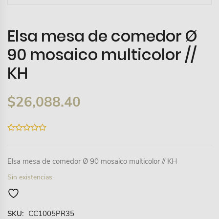
Elsa mesa de comedor Ø
90 mosaico multicolor //
KH
$
26,088.40
0
out
of
5
Elsa mesa de comedor Ø 90 mosaico multicolor // KH
Sin existencias
SKU:
CC1005PR35