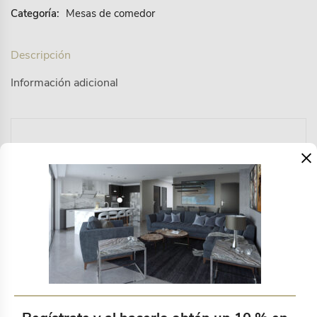
Categoría:
Mesas de comedor
Descripción
Información adicional
STOCK – La mesa Elsa tiene lo mejor de los locos
×
años 20, hecha a mano de azules de colores, creando
un mosaico de juegos geométricos. Una pieza facil de
encajar con diferentes estilos.
Productos relacionados