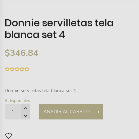
Donnie servilletas tela
blanca set 4
$
346.84
0
out
of
5
Donnie servilletas tela blanca set 4
8 disponibles
Quantity
AÑADIR AL CARRITO