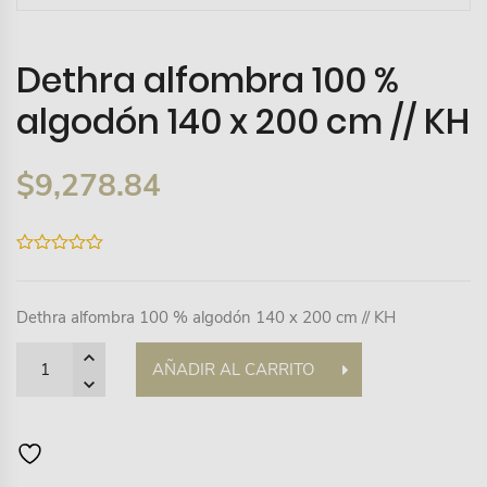
Dethra alfombra 100 %
algodón 140 x 200 cm // KH
$
9,278.84
0
out
of
5
Dethra alfombra 100 % algodón 140 x 200 cm // KH
Quantity
AÑADIR AL CARRITO