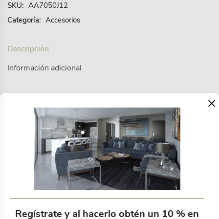
SKU:
AA7050J12
Categoría:
Accesorios
Descripción
Información adicional
×
La lana y el algodón, fibras 100% naturales, se
combinan entre sí en la alfombra Dethra, con un
diseño de diferentes relieves que te enamorarán.
Productos relacionados
Regístrate y al hacerlo obtén un 10 % en