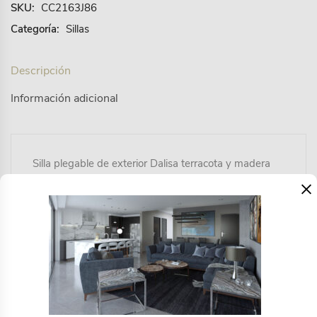
SKU:
CC2163J86
Categoría:
Sillas
Descripción
Información adicional
Silla plegable de exterior Dalisa terracota y madera
maciza acacia FSC 100% Una silla de cine, nunca
×
mejor dicho. Dalisa viste este clásico de madera
maciza de acacia sostenible con colores de tendencia
como el terracota. Además, el tejido es resistente
para disfrutar al sol y plegable para no ocupar
espacio al guardarla.