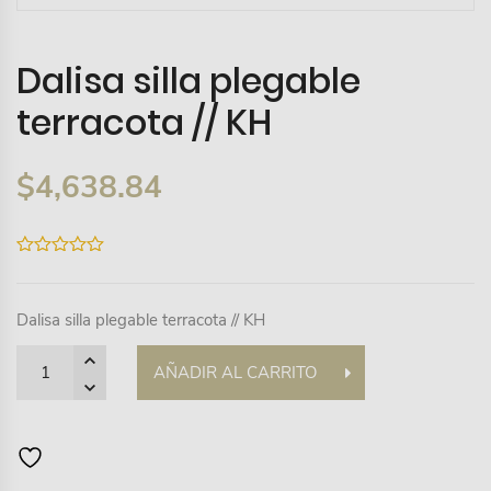
Dalisa silla plegable
terracota // KH
$
4,638.84
0
out
of
5
Dalisa silla plegable terracota // KH
Quantity
AÑADIR AL CARRITO