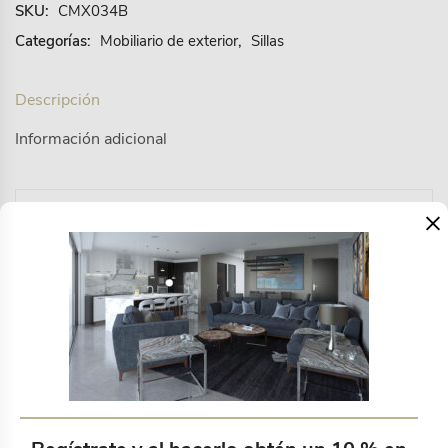
SKU:
CMX034B
Categorías:
Mobiliario de exterior
,
Sillas
Descripción
Información adicional
×
Estructura madera de parota, con un diseño original,
tejida a mano con material de poly-cordón de 6 mm,
(exterior bajo techo)..
Productos relacionados