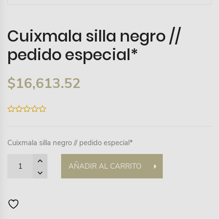
Cuixmala silla negro //
pedido especial*
$
16,613.52
0
out
of
5
Cuixmala silla negro // pedido especial*
Quantity
AÑADIR AL CARRITO