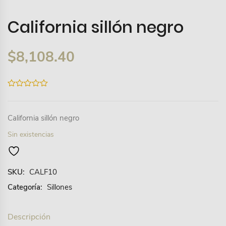
California sillón negro
$
8,108.40
0
out
of
5
California sillón negro
Sin existencias
SKU:
CALF10
Categoría:
Sillones
Descripción