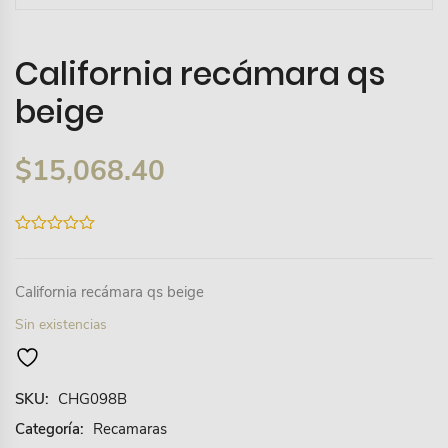
California recámara qs
beige
$
15,068.40
0
out
of
5
California recámara qs beige
Sin existencias
SKU:
CHG098B
Categoría:
Recamaras