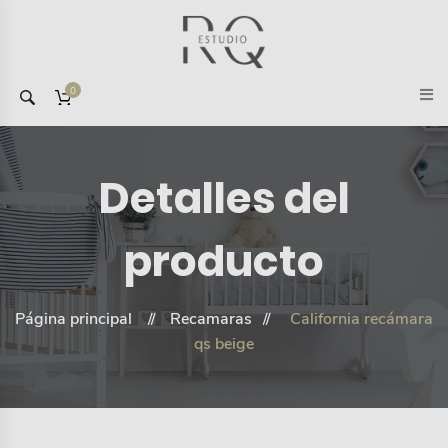
0
Detalles del
producto
Página principal
Recamaras
California recámara
qs beige