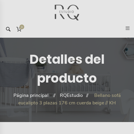
0
Detalles del
producto
Página principal
RQEstudio
Bellano sofá
eucalipto 3 plazas 176 cm cuerda beige // KH