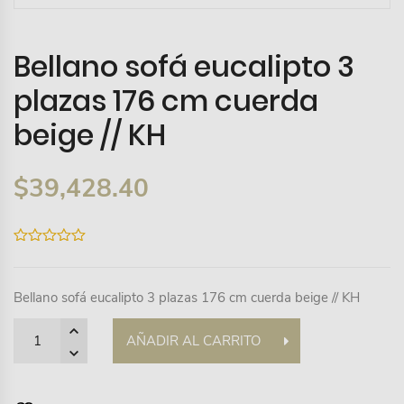
Bellano sofá eucalipto 3
plazas 176 cm cuerda
beige // KH
$
39,428.40
0
out
of
5
Bellano sofá eucalipto 3 plazas 176 cm cuerda beige // KH
Quantity
AÑADIR AL CARRITO