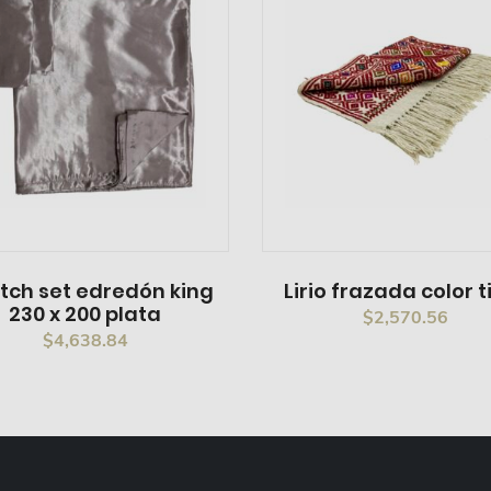
tch set edredón king
Lirio frazada color t
230 x 200 plata
$
2,570.56
$
4,638.84