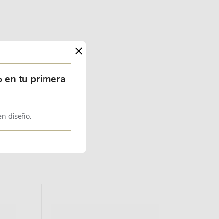
×
% en tu primera
en diseño.