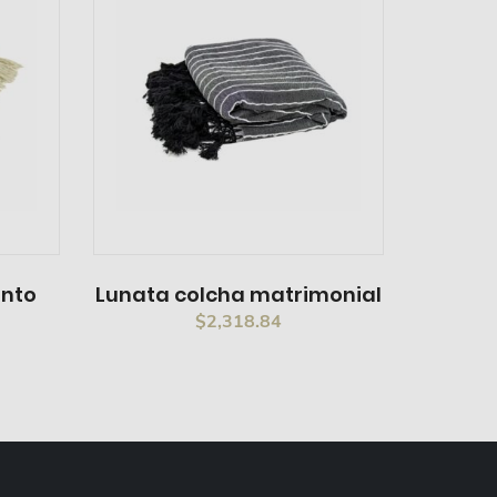
into
Lunata colcha matrimonial
$
2,318.84