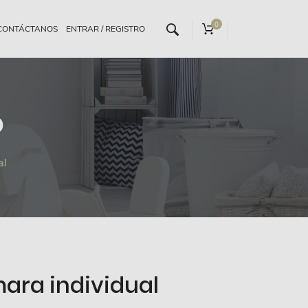
0
CONTÁCTANOS
o
al
ara individual