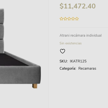
$
11,472.40
0
out
of
5
Atrani recámara individual
Sin existencias
SKU:
IKATR125
Categoría:
Recamaras