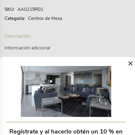
SKU:
AA0219R01
Categoría:
Centros de Mesa
Descripción
Información adicional
×
Estos centros de mesa crearán bonitos juegos de
luces y sombras gracias a su diseño.
Productos relacionados
Regístrate y al hacerlo obtén un 10 % en