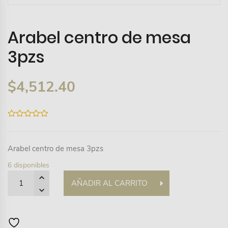
Arabel centro de mesa
3pzs
$
4,512.40
0
out
of
5
Arabel centro de mesa 3pzs
6 disponibles
Quantity
AÑADIR AL CARRITO