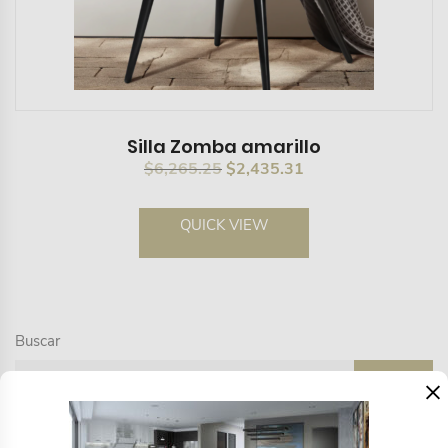
Silla Zomba amarillo
El
El
$
6,265.25
$
2,435.31
precio
precio
original
actual
QUICK VIEW
era:
es:
$6,265.25.
$2,435.31.
Buscar
×
BUSCAR