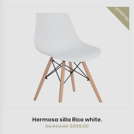
¡OFERTA!
Hermosa silla Rico white.
El
El
$
1,510.00
$
999.00
precio
precio