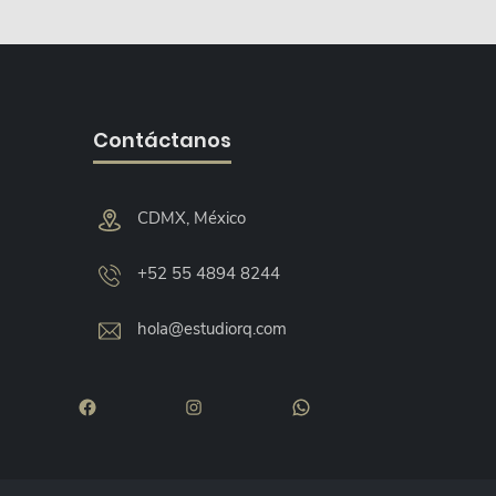
D
C
O
U
T
S
C
O
T
S
O
S
Contáctanos
CDMX, México
+52 55 4894 8244
hola@estudiorq.com
Facebook
Instagram
WhatsApp